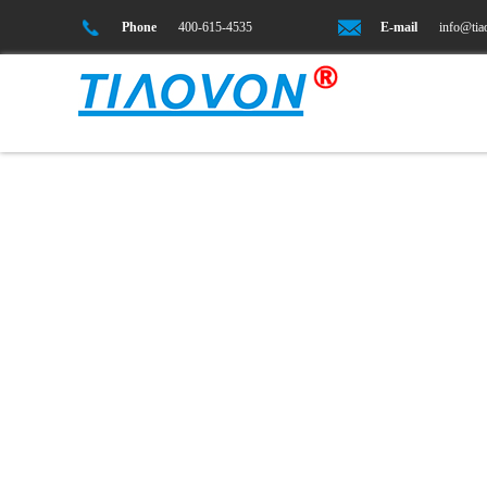
Phone
400-615-4535
E-mail
info@ti