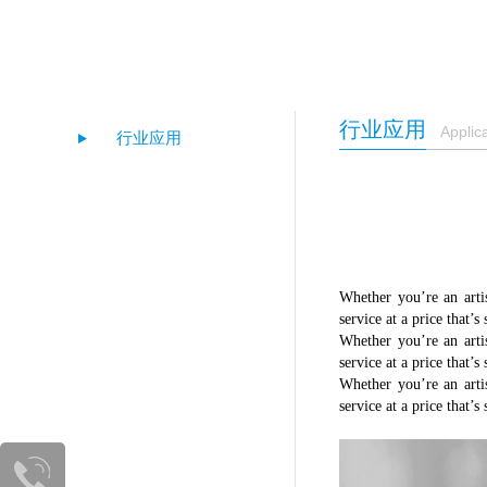
行业应用
Applic
行业应用
Whether you’re an arti
service at a price that’
Whether you’re an arti
service at a price that’
Whether you’re an arti
service at a price that’
400-