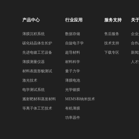
产品中心
行业应用
服务支持
关
薄膜沉积系统
数据存储
售后服务
企业
碳化硅晶体生长炉
自旋电子学
技术支持
合作
先进电镀工艺设备
超导材料
下载专区
新闻
薄膜测量仪器
材料科学
人才
材料表面形貌测试
量子力学
激光技术
薄膜电池
电学测试系统
光学镀膜
溅射靶材和蒸发材料
MEMS和纳米技术
等离子体工艺技术
有机薄膜
功率器件