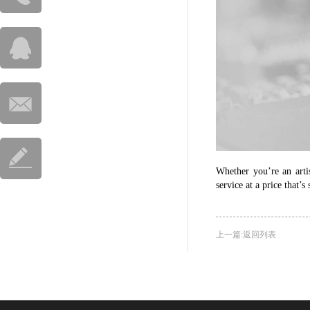
615-4535
Whether you’re an arti
service at a price that’
上一篇:
返回列表