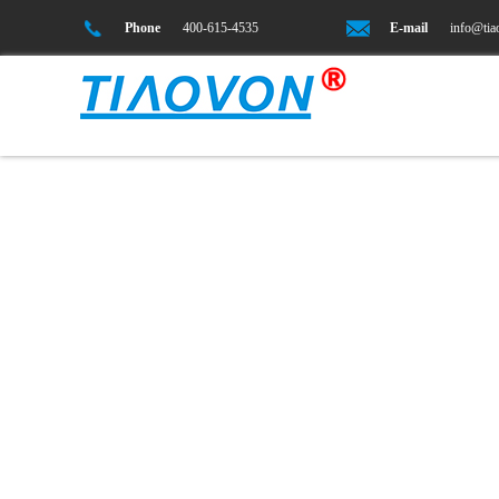
Phone
400-615-4535
E-mail
info@ti